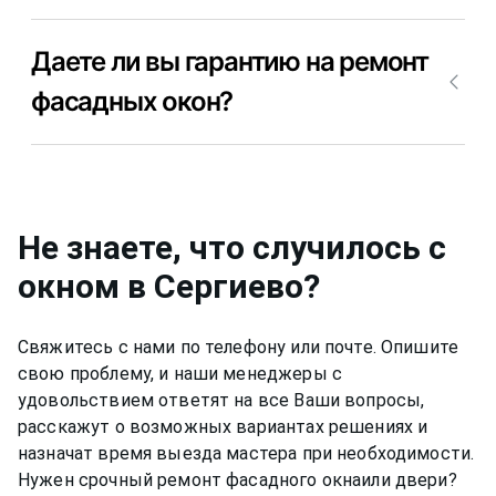
диагностики причины поломки фасадных окон.
Можно ли починить фасадное окно в Сергиево
После того, как мастер определит причину, из-за
Даете ли вы гарантию на ремонт
самостоятельно? Сделать ремонт фасадных окон
которой сломалось фасадное окно, можно
в Сергиево самостоятельно вполне возможно, но
приступить к ремонту. Позвоните +7(812)9563854
фасадных окон?
мы рекомендуем доверить эту работу
и вызовите мастера для ремонта фасадных окон
профессионолам, так как могут возникнуть
в Сергиево недорого и качественно.
Да, конечно, мы даем гарантию на свою работу
множество проблем, которые Вы не сможете
от 6 до 12 месяцев, в зависимости от вида работ.
решить или может привести к нежелательным
последствиям. Позвоните +7(812)9563854 и
Не знаете, что случилось с
вызовите мастера для ремонта фасадных окон в
Сергиево недорого и качественно.
окном
в Сергиево
?
Свяжитесь с нами по телефону или почте. Опишите
свою проблему, и наши менеджеры с
удовольствием ответят на все Ваши вопросы,
расскажут о возможных вариантах решениях и
назначат время выезда мастера при необходимости.
Нужен срочный ремонт
фасадного окна
или двери?