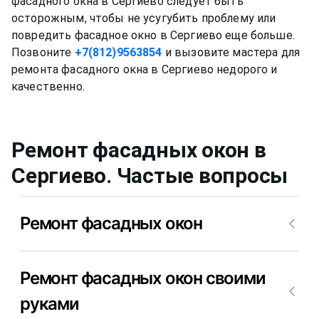
фасадного окна в Сергиево следует быть
осторожным, чтобы не усугубить проблему или
повредить фасадное окно в Сергиево еще больше.
Позвоните
+7(812)9563854
и вызовите мастера для
ремонта фасадного окна в Сергиево недорого и
Ремонт фасадных окон
в
Сергиево
. Частые вопросы
Ремонт фасадных окон
Ремонт фасадных окон в Сергиево – это очень
Ремонт фасадных окон своими
обширное понятие. Сломаться в фасадном окне в
Сергиево может что угодно. Самое лучшего, что
руками
можно сделать – это вызвать мастера для