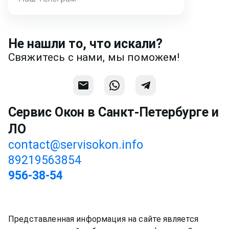
Написать
Напишите или позвоните нам в
месседжере! Наш разговор будет
Не нашли то, что искали?
предметней если Вы пришлете
Свяжитесь с нами, мы поможем!
фотографии, размеры и пр.
Связаться
Сервис Окон в Санкт-Петербурге и
ЛО
contact@servisokon.info
89219563854
956-38-54
Представленная информация на сайте является