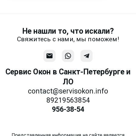
месседжере! Наш разговор будет
предметней если Вы пришлете
фотографии, размеры и пр.
Не нашли то, что искали?
Связаться
Свяжитесь с нами, мы поможем!
Сервис Окон в Санкт-Петербурге и
ЛО
contact@servisokon.info
89219563854
956-38-54
Представленная информация на сайте является