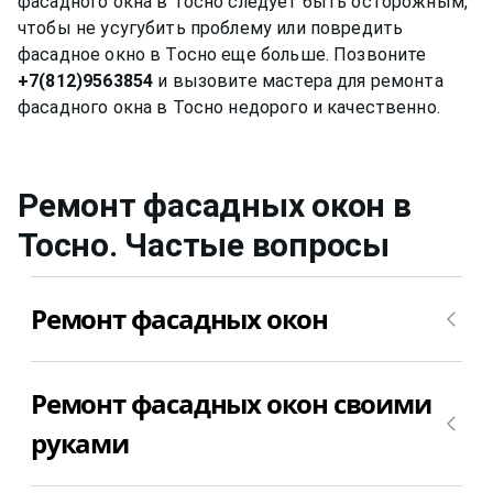
фасадного окна в Тосно следует быть осторожным,
чтобы не усугубить проблему или повредить
фасадное окно в Тосно еще больше. Позвоните
+7(812)9563854
и вызовите мастера для ремонта
Ремонт фасадных окон
в
Тосно
. Частые вопросы
Ремонт фасадных окон
Ремонт фасадных окон в Тосно – это очень
Ремонт фасадных окон своими
обширное понятие. Сломаться в фасадном окне в
Тосно может что угодно. Самое лучшего, что
руками
можно сделать – это вызвать мастера для
диагностики причины поломки фасадных окон.