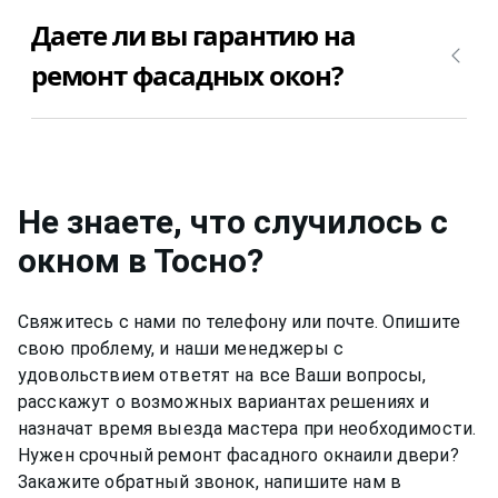
Можно ли починить фасадное окно в Тосно
После того, как мастер определит причину, из-за
Даете ли вы гарантию на
самостоятельно? Сделать ремонт фасадных окон
которой сломалось фасадное окно, можно
в Тосно самостоятельно вполне возможно, но мы
приступить к ремонту. Позвоните +7(812)9563854
ремонт фасадных окон?
рекомендуем доверить эту работу
и вызовите мастера для ремонта фасадных окон
профессионолам, так как могут возникнуть
в Тосно недорого и качественно.
Да, конечно, мы даем гарантию на свою работу
множество проблем, которые Вы не сможете
от 6 до 12 месяцев, в зависимости от вида работ.
решить или может привести к нежелательным
последствиям. Позвоните +7(812)9563854 и
Не знаете, что случилось с
вызовите мастера для ремонта фасадных окон в
Тосно недорого и качественно.
окном
в Тосно
?
Свяжитесь с нами по телефону или почте. Опишите
свою проблему, и наши менеджеры с
удовольствием ответят на все Ваши вопросы,
расскажут о возможных вариантах решениях и
назначат время выезда мастера при необходимости.
Нужен срочный ремонт
фасадного окна
или двери?
Закажите обратный звонок, напишите нам в