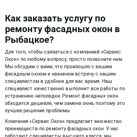
смазывать и протирать два раза в год, чтобы
аккуратным, чтобы не попасть на оконную раму
окно функционировало нормально и не
или резиновый уплотнитель. Вещества, которые
скапливалась пыль.Если уделять хотя бы немного
Как заказать услугу по
разбавлены в растворе, могут испортить
времени,
фасадное окно
может прослужить вам
ремонту фасадных окон
в
качество материала рамы или резину.
долгими тихими и теплыми годами.
Рыбацкое
?
Для того, чтобы связаться с компанией «Сервис
Окон» по любому вопросу, просто позвоните нам.
Мы обсудим с вами, что произошло с вашим
фасадным окном
и назначим встречу с нашим
специалистом в удобное для вас время. Наш
специалист качественно выполнит все работы по
устранению неполадки. Ремонт
фасадных окон
обходится дешевле, чем замена окна, поэтому это
лучшее решение проблемы.
Компания «Сервис Окон» предлагает множество
преимуществ по ремонту
фасадных окон
. У нас
работают специалисты высшего класса, мы