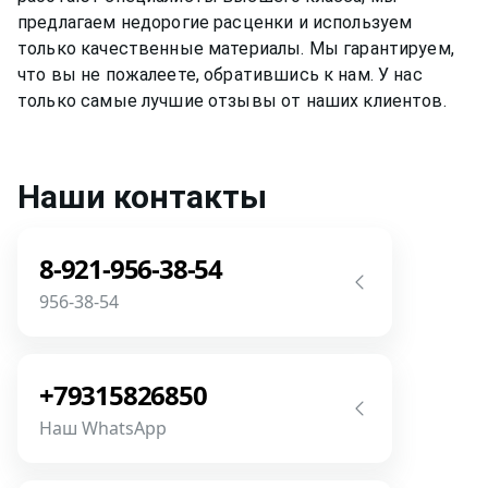
предлагаем недорогие расценки и используем
только качественные материалы. Мы гарантируем,
что вы не пожалеете, обратившись к нам. У нас
только самые лучшие отзывы от наших клиентов.
Наши контакты
8-921-956-38-54
956-38-54
Звоните! Задайте свой вопрос прямо
сейчас! Мы всегда на связи! У нас нет
+79315826850
роботов и автоответчиков!
Наш WhatsApp
Позвонить
Напишите или позвоните нам в