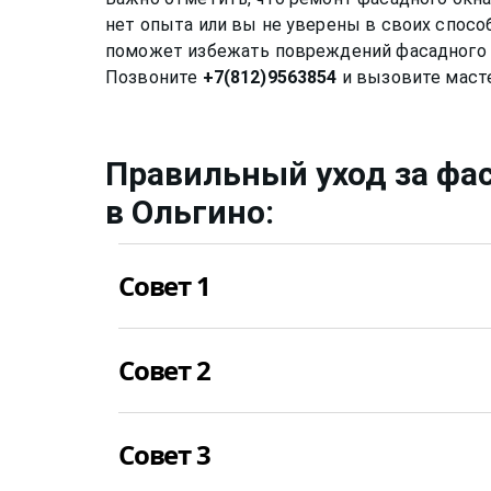
нет опыта или вы не уверены в своих спосо
поможет избежать повреждений фасадного о
Позвоните
+7(812)9563854
Правильный уход за
фа
в Ольгино
:
Совет 1
Нужно мыть профиль окна не химическими
Совет 2
спиртовой или любой другой раствор може
необратимые последствия.
Уход за стеклом нужно осуществлять приме
Совет 3
уже можно применять не несильно мыльны
специальные растворы для мытья окон
в 