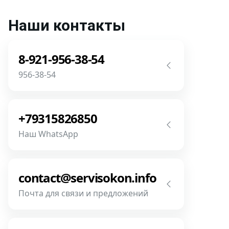
Наши контакты
8-921-956-38-54
956-38-54
Звоните! Задайте свой вопрос прямо
сейчас! Мы всегда на связи! У нас нет
+79315826850
роботов и автоответчиков!
Наш WhatsApp
Позвонить
Напишите или позвоните нам в
месседжере! Наш разговор будет
contact@servisokon.info
предметней если Вы пришлете
Почта для связи и предложений
фотографии, размеры и пр.
Напишите нам! Наш разговор будет
Связаться
предметней если Вы пришлете