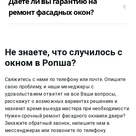
Даете ли вы гарантию на
ремонта зависит от поломки фасадных окон.
Ропша недорого и качественно.
Позвоните +7(812)9563854 и уточните, сколько
ремонт фасадных окон?
будет стоить ремонт фасадных окон в Ропша в
Вашем случае.
Да, конечно, мы даем гарантию на свою работу
от 6 до 12 месяцев, в зависимости от вида работ.
Не знаете, что случилось с
окном
в Ропша
?
Свяжитесь с нами по телефону или почте. Опишите
свою проблему, и наши менеджеры с
удовольствием ответят на все Ваши вопросы,
расскажут о возможных вариантах решениях и
назначат время выезда мастера при необходимости.
Нужен срочный ремонт
фасадного окна
или двери?
Закажите обратный звонок, напишите нам в
мессенджерах или позвоните по телефону.