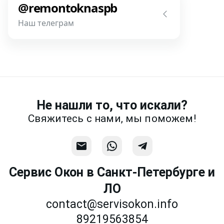
@remontoknaspb
фотографии, размеры и пр.
Наш телеграм
Написать
Напишите или позвоните нам в
месседжере! Наш разговор будет
предметней если Вы пришлете
фотографии, размеры и пр.
Не нашли то, что искали?
Связаться
Свяжитесь с нами, мы поможем!
Сервис Окон в Санкт-Петербурге и
ЛО
contact@servisokon.info
89219563854