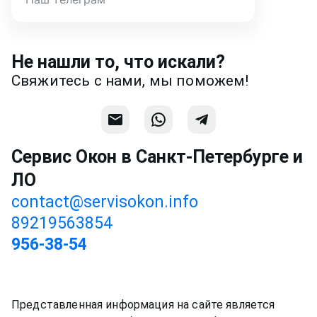
Написать
Напишите или позвоните нам в
месседжере! Наш разговор будет
Не нашли то, что искали?
предметней если Вы пришлете
Свяжитесь с нами, мы поможем!
фотографии, размеры и пр.
Связаться
Сервис Окон в Санкт-Петербурге и
ЛО
contact@servisokon.info
89219563854
956-38-54
Представленная информация на сайте является