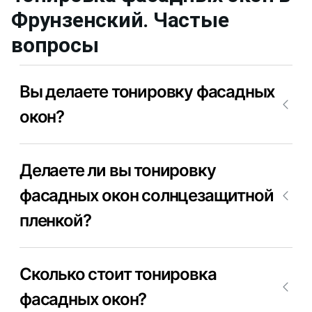
Фрунзенский
. Частые
вопросы
Вы делаете тонировку фасадных
окон?
Да, конечно, мы делаем тонировку фасадных
Делаете ли вы тонировку
окон. Позвоните +7(812)9563854 и вызовите
мастера для тонировки фасадных окон, на
фасадных окон солнцезащитной
балконе недорого и качественно.
пленкой?
Да, конечно, мы делаем тонировку фасадных
Сколько стоит тонировка
окон в Фрунзенский солнцезащитной пленкой.
Позвоните +7(812)9563854 и вызовите мастера
фасадных окон?
для тонировки фасадных окон в Фрунзенский