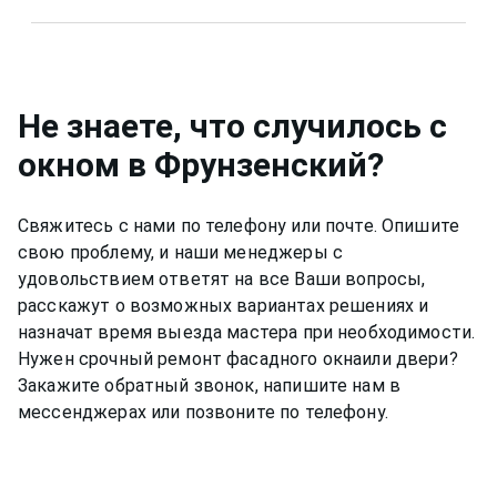
солнцезащитной пленкой недорого и
Цена тонировки фасадных окон, на балконе
качественно.
зависит от типа пленки и площади. Позвоните
+7(812)9563854 и уточните сколько будет стоить
тонировка фасадных окон, на балконе.
Не знаете, что случилось с
окном
в Фрунзенский
?
Свяжитесь с нами по телефону или почте. Опишите
свою проблему, и наши менеджеры с
удовольствием ответят на все Ваши вопросы,
расскажут о возможных вариантах решениях и
назначат время выезда мастера при необходимости.
Нужен срочный ремонт
фасадного окна
или двери?
Закажите обратный звонок, напишите нам в
мессенджерах или позвоните по телефону.