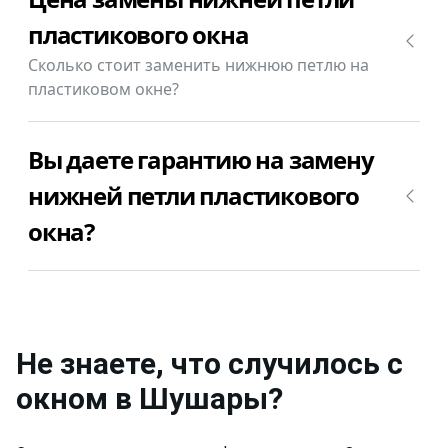
уточните сколько будет стоить замена нижней
пластикового окна
петли пластикового окна в Шушары в Вашем
Сколько стоит заменить нижнюю петлю на
случае.
пластиковом окне?
Замена нижней петли пластикового окна в
Вы даете гарантию на замену
Шушары стоит от 1000₽.
нижней петли пластикового
окна?
Да, конечно, мы даем гарантию на свою работу
по замене нижней петли пластикового окна в
Шушары 12 месяцев.
Не знаете, что случилось с
окном
в Шушары
?