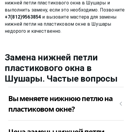
нижней петли пластикового окна в Шушары и
выполнить замену, если это необходимо. Позвоните
+7(812)9563854
и вызовите мастера для замены
нижней петли на пластиковом окне в Шушары
Замена нижней петли
пластикового окна
в
Шушары
. Частые вопросы
Вы меняете нижнюю петлю на
пластиковом окне?
Да, конечно, мы меняем нижнюю петлю на
Цена замены нижней петли
пластиковом окне. Позвоните +7(812)9563854 и