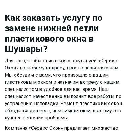
смазывать и протирать два раза в год, чтобы
чтобы не попасть на оконную раму или
окно функционировало нормально и не
резиновый уплотнитель. Вещества, которые
скапливалась пыль.Если уделять хотя бы немного
Как заказать услугу по
разбавлены в растворе, могут испортить
времени пластиковому окну, оно может
замене нижней петли
качество материала рамы или резину.
прослужить вам долгими тихими и теплыми
пластикового окна
в
годами.
Шушары
?
Для того, чтобы связаться с компанией «Сервис
Окон» по любому вопросу, просто позвоните нам.
Мы обсудим с вами, что произошло с вашим
пластиковым окном
и назначим встречу с нашим
специалистом в удобное для вас время. Наш
специалист качественно выполнит все работы по
устранению неполадки. Ремонт
пластиковых окон
обходится дешевле, чем замена окна, поэтому это
лучшее решение проблемы.
Компания «Сервис Окон» предлагает множество