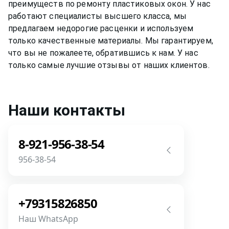
преимуществ по ремонту
пластиковых окон
. У нас
работают специалисты высшего класса, мы
предлагаем недорогие расценки и используем
только качественные материалы. Мы гарантируем,
что вы не пожалеете, обратившись к нам. У нас
только самые лучшие отзывы от наших клиентов.
Наши контакты
8-921-956-38-54
956-38-54
Звоните! Задайте свой вопрос прямо
сейчас! Мы всегда на связи! У нас нет
+79315826850
роботов и автоответчиков!
Наш WhatsApp