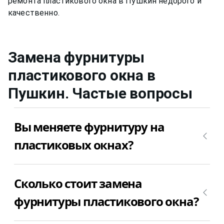
ремонта пластикового окна в Пушкин недорого и
Замена фурнитуры
пластикового окна
в
Пушкин
. Частые вопросы
Вы меняете фурнитуру на
пластиковых окнах?
Да, конечно, мы меняем фурнитуру на
Сколько стоит замена
пластиковых окнах. Просто позвоните
+7(812)9563854 и вызовите мастера для замены
фурнитуры пластикового окна?
фурнитуры пластикового окна в Пушкин
недорого.