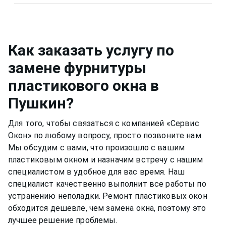
растворы для мытья окон или собственный,
Металлическую фурнитуру же необходимо
например, спиртовой. Нужно быть аккуратным,
смазывать и протирать два раза в год, чтобы
чтобы не попасть на оконную раму или
окно функционировало нормально и не
резиновый уплотнитель. Вещества, которые
скапливалась пыль.Если уделять хотя бы немного
Как заказать услугу по
разбавлены в растворе, могут испортить
времени пластиковому окну, оно может
замене фурнитуры
качество материала рамы или резину.
прослужить вам долгими тихими и теплыми
пластикового окна
в
годами.
Пушкин
?
Для того, чтобы связаться с компанией «Сервис
Окон» по любому вопросу, просто позвоните нам.
Мы обсудим с вами, что произошло с вашим
пластиковым окном
и назначим встречу с нашим
специалистом в удобное для вас время. Наш
специалист качественно выполнит все работы по
устранению неполадки. Ремонт
пластиковых окон
обходится дешевле, чем замена окна, поэтому это
лучшее решение проблемы.