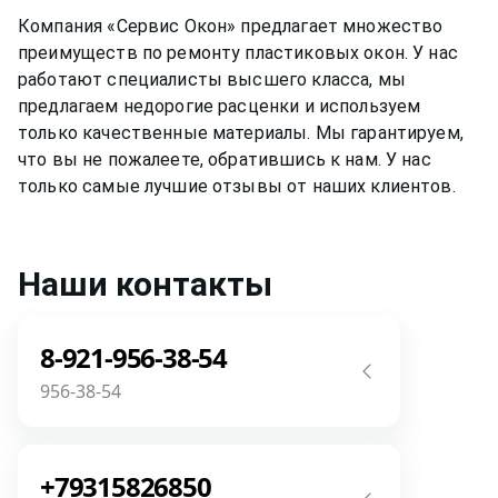
Компания «Сервис Окон» предлагает множество
преимуществ по ремонту
пластиковых окон
. У нас
работают специалисты высшего класса, мы
предлагаем недорогие расценки и используем
только качественные материалы. Мы гарантируем,
что вы не пожалеете, обратившись к нам. У нас
только самые лучшие отзывы от наших клиентов.
Наши контакты
8-921-956-38-54
956-38-54
Звоните! Задайте свой вопрос прямо
сейчас! Мы всегда на связи! У нас нет
+79315826850
роботов и автоответчиков!