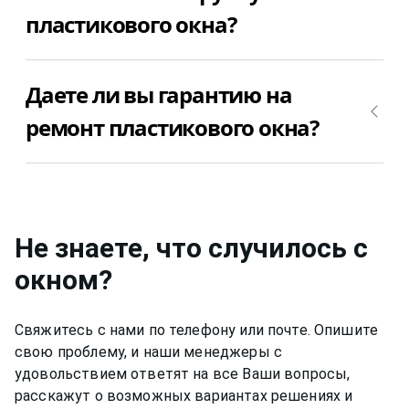
пластикового окна?
как мастер определит причину, из-за которой
заклинило ручку пластикового окна, можно
приступить к ремонту пластикового окна.
Если заклинило ручку пластикового окна, то
Позвоните +7(812)9563854 и вызовите мастера
Даете ли вы гарантию на
стоимость ремонта зависит от поломки
для ремонта пластикового окна Aluplast
пластикового окна. Позвоните +7(812)9563854 и
ремонт пластикового окна?
(алюпласт) недорого и качественно.
уточните, сколько будет стоить ремонт
пластикового окна Aluplast (алюпласт) в Вашем
Да, конечно, мы даем гарантию на свою работу
случае.
от 6 до 12 месяцев, в зависимости от вида работ.
Не знаете, что случилось с
окном
?
Свяжитесь с нами по телефону или почте. Опишите
свою проблему, и наши менеджеры с
удовольствием ответят на все Ваши вопросы,
расскажут о возможных вариантах решениях и