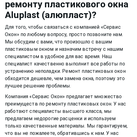
ремонту пластикового окна
качество материала рамы или резину.
прослужить вам долгими тихими и теплыми
Aluplast (алюпласт)
?
годами.
Для того, чтобы связаться с компанией «Сервис
Окон» по любому вопросу, просто позвоните нам.
Мы обсудим с вами, что произошло с вашим
пластиковым окном
и назначим встречу с нашим
специалистом в удобное для вас время. Наш
специалист качественно выполнит все работы по
устранению неполадки. Ремонт
пластиковых окон
обходится дешевле, чем замена окна, поэтому это
лучшее решение проблемы.
Компания «Сервис Окон» предлагает множество
преимуществ по ремонту
пластиковых окон
. У нас
работают специалисты высшего класса, мы
предлагаем недорогие расценки и используем
только качественные материалы. Мы гарантируем,
что вы не пожалеете, обратившись к нам. У нас