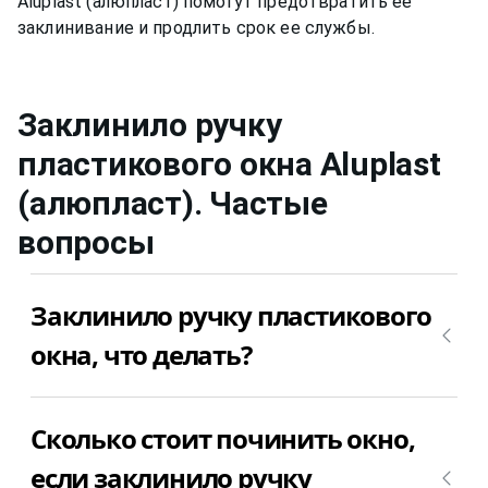
Aluplast (алюпласт) помогут предотвратить ее
заклинивание и продлить срок ее службы.
Заклинило ручку
пластикового окна
Aluplast
(алюпласт)
. Частые
вопросы
Заклинило ручку пластикового
окна, что делать?
Причин у этой поломки может быть множество.
Сколько стоит починить окно,
Самое лучшее, что можно сделать – это вызвать
мастера для диагностики причины почему
если заклинило ручку
заклинило ручку пластикового окна. После того,