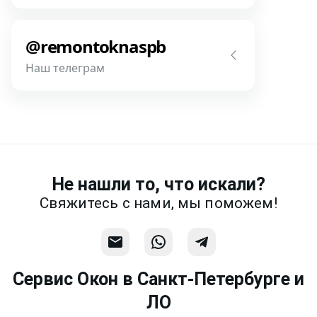
Напишите нам! Наш разговор будет
Связаться
предметней если Вы пришлете
@remontoknaspb
фотографии, размеры и пр.
Наш телеграм
Написать
Напишите или позвоните нам в
месседжере! Наш разговор будет
предметней если Вы пришлете
фотографии, размеры и пр.
Не нашли то, что искали?
Связаться
Свяжитесь с нами, мы поможем!
Сервис Окон в Санкт-Петербурге и
ЛО