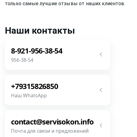
только самые лучшие отзывы от наших клиентов.
Наши контакты
8-921-956-38-54
956-38-54
Звоните! Задайте свой вопрос прямо
сейчас! Мы всегда на связи! У нас нет
+79315826850
роботов и автоответчиков!
Наш WhatsApp
Позвонить
Напишите или позвоните нам в
месседжере! Наш разговор будет
contact@servisokon.info
предметней если Вы пришлете
Почта для связи и предложений
фотографии, размеры и пр.