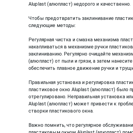
Aluplast (алюпласт) недорого и качественно.
Чтобы предотвратить заклинивание пластик
следующие методы:
Регулярная чистка и смазка механизма пласт
накапливаться в механизме ручки пластиков
заклиниванию. Регулярно очищайте механизм
(алюпласт) от пыли и грязи, а затем нанеси
обеспечить плавное движение ручки и трущи
Правильная установка и регулировка пластик
пластиковое окно Aluplast (алюпласт) было 
отрегулировано. Неправильная установка ил
Aluplast (алюпласт) может привести к проб
створки пластикового окна.
Важно помнить, что регулярное обслуживан
пластиковым окном Aluplast (алюпласт) пом