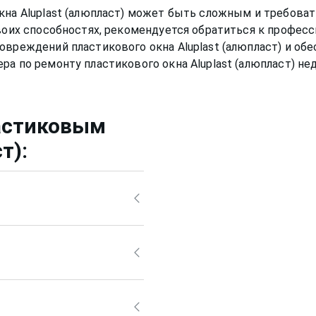
кна Aluplast (алюпласт) может быть сложным и требова
своих способностях, рекомендуется обратиться к профес
овреждений пластикового окна Aluplast (алюпласт) и об
астиковым
ст)
:
 средствами, ведь
т привести за собой
из белого может
, стать уже не таким
рно также, но для него
й раствор, а