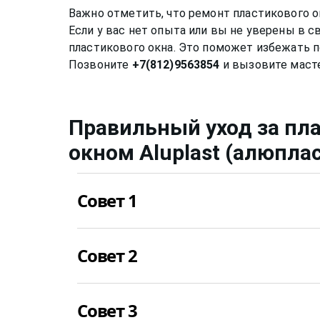
Важно отметить, что ремонт пластикового о
Если у вас нет опыта или вы не уверены в 
пластикового окна. Это поможет избежать п
Позвоните
+7(812)9563854
Правильный уход за
пл
окном
Aluplast (алюпла
Совет 1
Нужно мыть профиль окна не химическими
Совет 2
спиртовой или любой другой раствор може
необратимые последствия. Цвет пластика 
превратиться в желтоватый, потрескаться
Уход за стеклом нужно осуществлять приме
приятным глазу.
Совет 3
уже можно применять не несильно мыльны