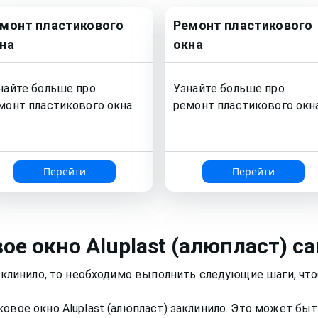
емонт
пластикового
Ремонт
пластикового
на
окна
найте больше про
Узнайте больше про
монт
пластикового окна
ремонт
пластикового окн
Перейти
Перейти
вое окно
Aluplast (алюпласт)
са
заклинило, то необходимо выполнить следующие шаги, чт
овое окно Aluplast (алюпласт) заклинило. Это может бы