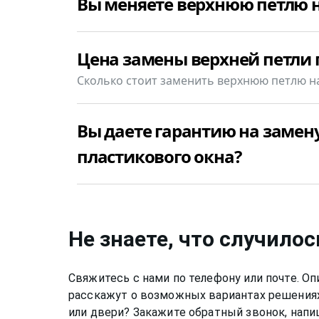
Вы меняете верхнюю петлю н
Да, конечно, мы меняем верхнюю петлю на
Цена замены верхней петли 
+7(812)9563854 и уточните сколько будет 
пластикового окна в Центральный в Вашем
Сколько стоит заменить верхнюю петлю н
Замена верхней петли пластикового окна в
Вы даете гарантию на замен
пластикового окна?
Да, конечно, мы даем гарантию на свою ра
пластикового окна в Центральный 12 меся
Не знаете, что случилос
Свяжитесь с нами по телефону или почте. 
расскажут о возможных вариантах решениях
или двери? Закажите обратный звонок, напи