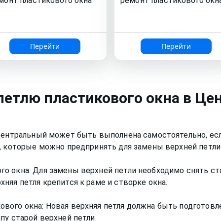
монт
пластикового окна
ремонт
пластикового окн
Перейти
Перейти
петлю пластикового окна
в Це
 Центральный может быть выполнена самостоятельно, ес
, которые можно предпринять для замены верхней петли 
о окна: Для замены верхней петли необходимо снять ст
няя петля крепится к раме и створке окна.
ого окна: Новая верхняя петля должна быть подготовле
пу старой верхней петли.