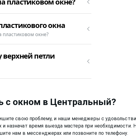
а пластиковом окне?
 пластиковом окне. Позвоните
пластикового окна
стоить замена верхней петли
 случае.
а пластиковом окне?
 Центральный стоит от 1000₽.
у верхней петли
боту по замене верхней петли
цев.
ь с окном
в Центральный
?
Опишите свою проблему, и наши менеджеры с удовольстви
 и назначат время выезда мастера при необходимости. 
шите нам в мессенджерах или позвоните по телефону.