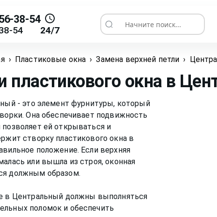
56-38-54
Начните поиск...
38-54
24/7
ая
›
Пластиковые окна
›
Замена верхней петли
›
Центр
и пластикового окна
в Цен
ьный - это элемент фурнитуры, который
творки. Она обеспечивает подвижность
 позволяет ей открываться и
ержит створку пластикового окна в
авильное положение. Если верхняя
малась или вышла из строя, оконная
ся должным образом.
не в Центральный должны выполняться
ельных поломок и обеспечить