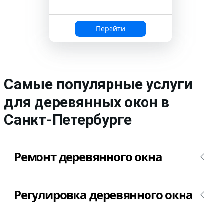
Перейти
Самые популярные услуги
для деревянных окон в
Санкт-Петербурге
Ремонт деревянного окна
Ремонт деревянных окон – это довольно
Регулировка деревянного окна
обширное понятие. Что и как ремонтировать
решается в каждом конкретном случае. И,
соответственно, цена ремонта деревянного окна
Мы предлагаем услугу по регулировке