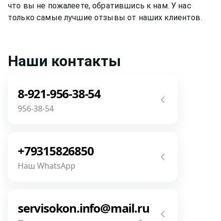
что вы не пожалеете, обратившись к нам. У нас
только самые лучшие отзывы от наших клиентов.
Наши контакты
8-921-956-38-54
956-38-54
Звоните! Задайте свой вопрос прямо
сейчас! Мы всегда на связи! У нас нет
+79315826850
роботов и автоответчиков!
Наш WhatsApp
Позвонить
Напишите или позвоните нам в
месседжере! Наш разговор будет
servisokon.info@mail.ru
предметней если Вы пришлете