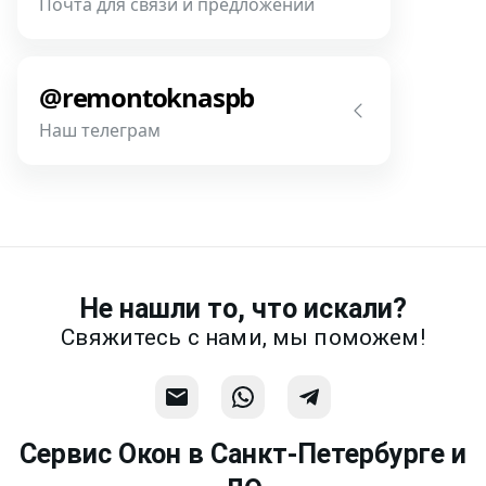
Почта для связи и предложений
фотографии, размеры и пр.
Напишите нам! Наш разговор будет
Связаться
предметней если Вы пришлете
@remontoknaspb
фотографии, размеры и пр.
Наш телеграм
Написать
Напишите или позвоните нам в
месседжере! Наш разговор будет
предметней если Вы пришлете
фотографии, размеры и пр.
Не нашли то, что искали?
Связаться
Свяжитесь с нами, мы поможем!
Сервис Окон в Санкт-Петербурге и