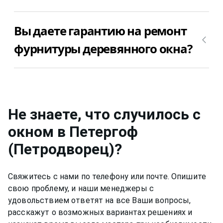
Цена ремонта фурнитуры деревянного окна в
Вы даете гарантию на ремонт
Петергоф (Петродворец) зависит от того, что
именно сломалось. Позвоните +7(812)9563854 и
фурнитуры деревянного окна?
уточните сколько будет стоить ремонт
фурнитуры деревянного окна в Петергоф
Да, конечно, мы даем гарантию на свою работу
(Петродворец) в Вашем случае.
по ремонту фурнитуры деревянного окна в
Петергоф (Петродворец) 12 месяцев.
Не знаете, что случилось с
окном
в Петергоф
(Петродворец)
?
Свяжитесь с нами по телефону или почте. Опишите
свою проблему, и наши менеджеры с
удовольствием ответят на все Ваши вопросы,
расскажут о возможных вариантах решениях и