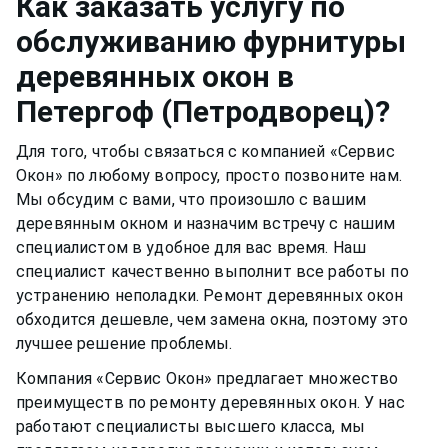
Как заказать услугу по
разбавлены в растворе, могут испортить
времени пластиковому окну, оно может
обслуживанию фурнитуры
качество материала рамы или резину.
прослужить вам долгими тихими и теплыми
деревянных окон
в
годами.
Петергоф (Петродворец)
?
Для того, чтобы связаться с компанией «Сервис
Окон» по любому вопросу, просто позвоните нам.
Мы обсудим с вами, что произошло с вашим
деревянным окном
и назначим встречу с нашим
специалистом в удобное для вас время. Наш
специалист качественно выполнит все работы по
устранению неполадки. Ремонт
деревянных окон
обходится дешевле, чем замена окна, поэтому это
лучшее решение проблемы.
Компания «Сервис Окон» предлагает множество
преимуществ по ремонту
деревянных окон
. У нас
работают специалисты высшего класса, мы