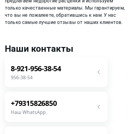
предлагаем недорогие расценки и используем
только качественные материалы. Мы гарантируем,
что вы не пожалеете, обратившись к нам. У нас
только самые лучшие отзывы от наших клиентов.
Наши контакты
8-921-956-38-54
956-38-54
Звоните! Задайте свой вопрос прямо
сейчас! Мы всегда на связи! У нас нет
+79315826850
роботов и автоответчиков!
Наш WhatsApp
Позвонить
Напишите или позвоните нам в
месседжере! Наш разговор будет